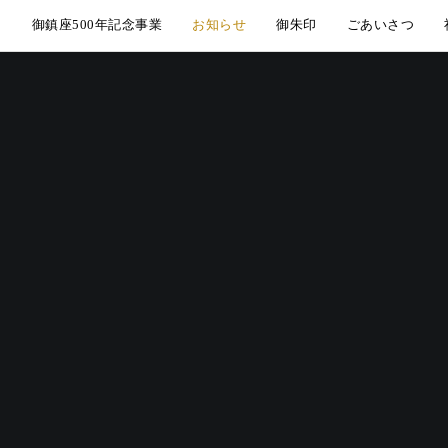
御鎮座500年記念事業
お知らせ
御朱印
ごあいさつ