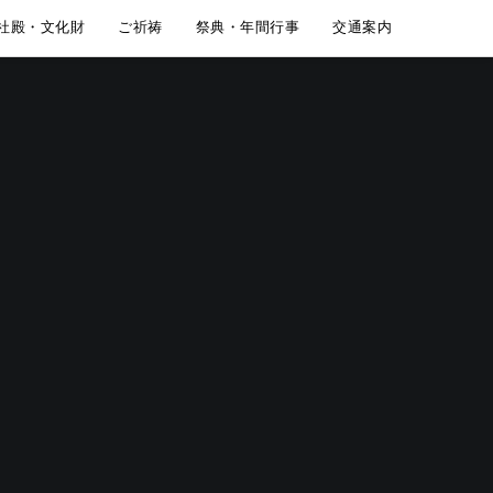
社殿・文化財
ご祈祷
祭典・年間行事
交通案内