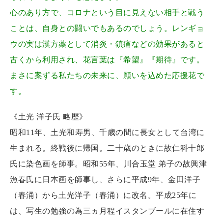
心のあり方で、コロナという目に見えない相手と戦う
ことは、自身との闘いでもあるのでしょう。レンギョ
ウの実は漢方薬として消炎・鎮痛などの効果があると
古くから利用され、花言葉は『希望』『期待』です。
まさに案ずる私たちの未来に、願いを込めた応援花で
す。
《土光 洋子氏 略歴》
昭和11年、土光和寿男、千歳の間に長女として台湾に
生まれる。終戦後に帰国。二十歳のときに故仁科十郎
氏に染色画を師事。昭和55年、川合玉堂 弟子の故興津
漁春氏に日本画を師事し、さらに平成9年、金田洋子
（春涌）から土光洋子（春涌）に改名。平成25年に
は、写生の勉強の為三ヵ月程イスタンブールに在住す