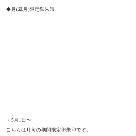
分かちとさせて頂いております。
何卒ご理解賜ります
ようお願い申し上げます。
二体を見開きでお受け頂くと下段のようにお書入れし
てお分かち致します。
《受付時間》
【平日】午前九時〜正午、午後一時～午後四時 ※毎
月朔日は土・日と同じ受付時間となります。
【土・日・祝】午前九時～午後四時
【月末】午前九時～午後三時（※翌日月次祭、御朱印