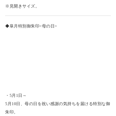
※見開きサイズ。
◆皐月特別御朱印<母の日>
・5月1日～
5月10日、母の日を祝い感謝の気持ちを届ける特別な御
朱印。
※日付は5月10日でのお分かちとなります。
◆菖蒲祭・端午の節句特別御朱印（三種）
・5月1日～
5月5日に斎行される菖蒲祭と端午の節句を祝うと共