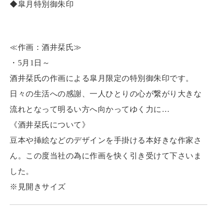
◆皐月特別御朱印
≪作画：酒井栞氏≫
・5月1日～
酒井栞氏の作画による皐月限定の特別御朱印です。
日々の生活への感謝、一人ひとりの心が繋がり大きな
流れとなって明るい方へ向かってゆく力に…
《酒井栞氏について》
豆本や挿絵などのデザインを手掛ける本好きな作家さ
ん。この度当社の為に作画を快く引き受けて下さいま
した。
※見開きサイズ