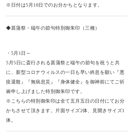
に、新型コロナウィルスの一日も早い終息を願い『悪
疫退散』『無病息災』『身体健全』を御神前にてご祈
祷申し上げました特別御朱印です。
※こちらの特別御朱印は全て五月五日の日付にてお分
かちさせて頂きます。片面サイズ2体、見開きサイズ1
体。
◆月(皐月)限定御朱印
・5月1日〜
こちらは月毎の期間限定御朱印です。
季節の行事や風物詩を題材にしております。
※
特別対応期間中につき、5月1日現在書置きのみのお