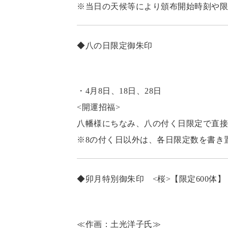
※当日の天候等により頒布開始時刻や限
◆八の日限定御朱印
・4月8日、18日、28日
<開運招福>
八幡様にちなみ、八の付く日限定で直接
※8の付く日以外は、各日限定数を書き
◆卯月特別御朱印 <桜>【限定600体】
≪作画：土光洋子氏≫