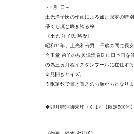
・4月1日～
土光洋子氏の作画による如月限定の特別
儚くも凜と咲き誇る桜
《土光 洋子氏 略歴》
昭和11年、土光和寿男、千歳の間に長
合玉堂 弟子の故興津漁春氏に日本画を
の為三ヵ月程イスタンブールに在住する
※見開きサイズ。
※限定数で書き置きのお頒かちとなりま
◆卯月特別御朱印 <くま> 【限定500体
《作画：松本 夕花氏》