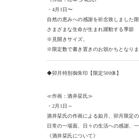
・4月1日〜
自然の恵みへの感謝を祈念致しました限
さまざまな生命が生まれ躍動する季節 
※見開きサイズ。
※限定数で書き置きのお頒かちとなりま
◆卯月特別御朱印【限定500体】
≪作画：酒井栞氏≫
・2月1日～
酒井栞氏の作画による如月、卯月限定の
日常の一場面、日々の生活への感謝、一
《酒井栞氏について》