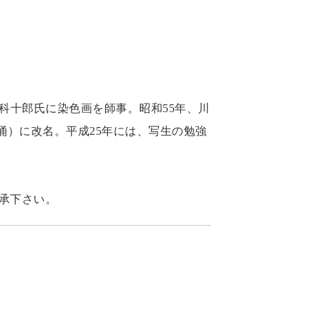
科十郎氏に染色画を師事。昭和55年、川
涌）に改名。平成25年には、写生の勉強
承下さい。