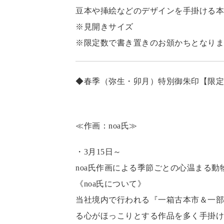
豆本や挿絵などのデザインを手掛ける本
※見開きサイズ
※限定数で書き置きのお頒かちとなりま
◆春季（弥生・卯月）特別御朱印【限定5
≪作画：noa氏≫
・3月15日～
noa氏作画による季節ごとの心温まる
《noa氏について》
当社境内で行われる『一箱古本市＆一部
る心がほっこりとする作品を多く手掛け