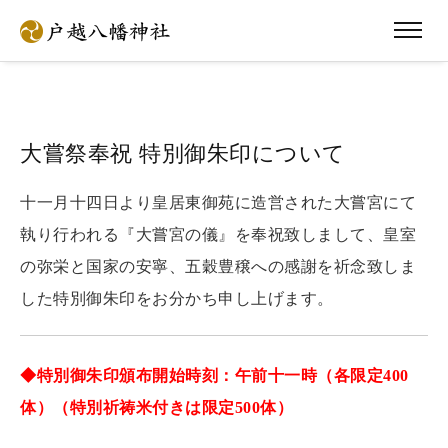
大嘗祭奉祝 特別御朱印について
十一月十四日より皇居東御苑に造営された大嘗宮にて
執り行われる『大嘗宮の儀』を奉祝致しまして、皇室
の弥栄と国家の安寧、五穀豊穣への感謝を祈念致しま
した特別御朱印をお分かち申し上げます。
◆特別御朱印頒布開始時刻：午前十一時（各限定400
体）（特別祈祷米付きは限定500体）